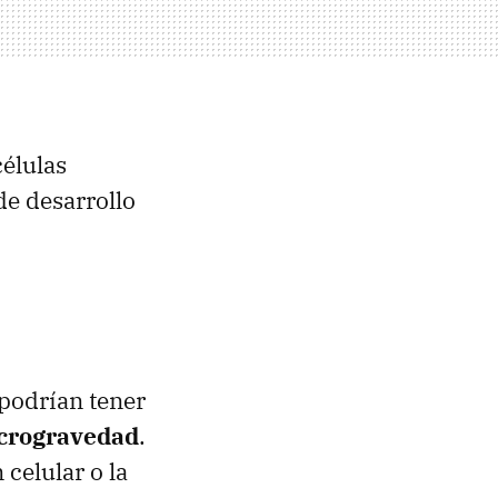
células
de desarrollo
podrían tener
icrogravedad
.
 celular o la