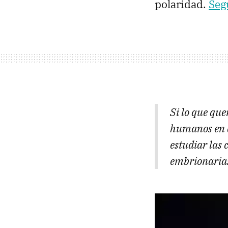
polaridad.
Seg
Si lo que que
humanos en e
estudiar las
embrionarias 