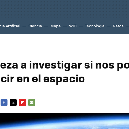
ia Artificial
Ciencia
Mapa
WiFi
Tecnología
Gatos
eza a investigar si nos 
cir en el espacio
FACEBOOK
TWITTER
FLIPBOARD
E-
MAIL