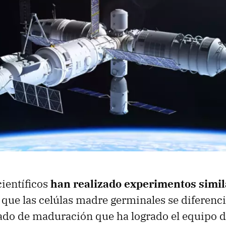
ientíficos
han realizado experimentos simil
que las celúlas madre germinales se diferenc
tado de maduración que ha logrado el equipo d