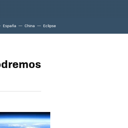
España
China
Eclipse
podremos