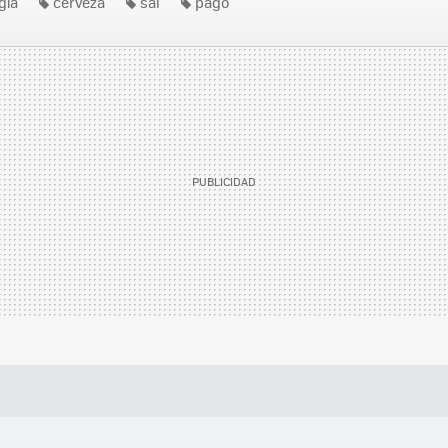
gía
cerveza
sal
pago