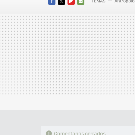
TEMAS
Antropolo
FACEBOOK
TWITTER
FLIPBOARD
E-
MAIL
Comentarios cerrados