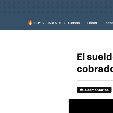
HOY SE HABLA DE
Ciencia
Libros
Tecno
El suel
cobrado
4 comentarios