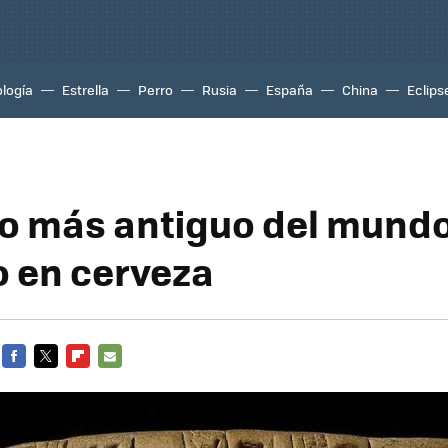
logía
Estrella
Perro
Rusia
España
China
Eclips
do más antiguo del mundo
 en cerveza
FACEBOOK
TWITTER
FLIPBOARD
E-
MAIL