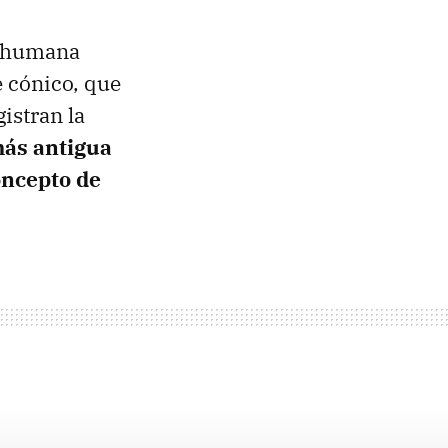
 humana
e cónico, que
istran la
más antigua
oncepto de