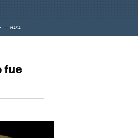
e
NASA
 fue