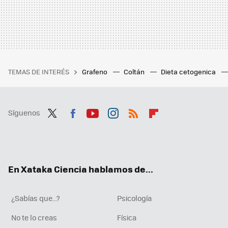
TEMAS DE INTERÉS
Grafeno
Coltán
Dieta cetogenica
Síguenos
Twit
Fac
You
Inst
RSS
Flip
ter
ebo
tub
agr
boa
ok
e
am
rd
En Xataka Ciencia hablamos de...
¿Sabías que...?
Psicología
No te lo creas
Física