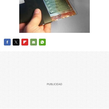
FACEBOOK
TWITTER
FLIPBOARD
E-
WHATSAPP
MAIL