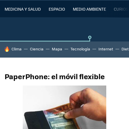
MEDICINA Y SALUD
ESPACIO
MEDIO AMBIENTE
CURIOS
HOY SE HABLA DE
Clima
Ciencia
Mapa
Tecnología
Internet
Die
PaperPhone: el móvil flexible