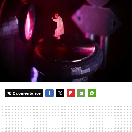
2 comentarios
FACEBOOK
TWITTER
FLIPBOARD
E-
WHATSAPP
MAIL