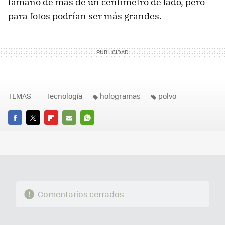
tamaño de más de un centímetro de lado, pero
para fotos podrían ser más grandes.
TEMAS
Tecnología
hologramas
polvo
FACEBOOK
TWITTER
FLIPBOARD
E-
WHATSAPP
MAIL
Comentarios cerrados