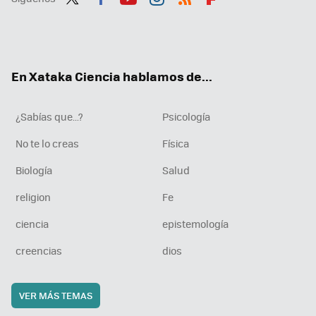
Twit
Fac
You
Inst
RSS
Flip
ter
ebo
tub
agr
boa
ok
e
am
rd
En Xataka Ciencia hablamos de...
¿Sabías que...?
Psicología
No te lo creas
Física
Biología
Salud
religion
Fe
ciencia
epistemología
creencias
dios
VER MÁS TEMAS