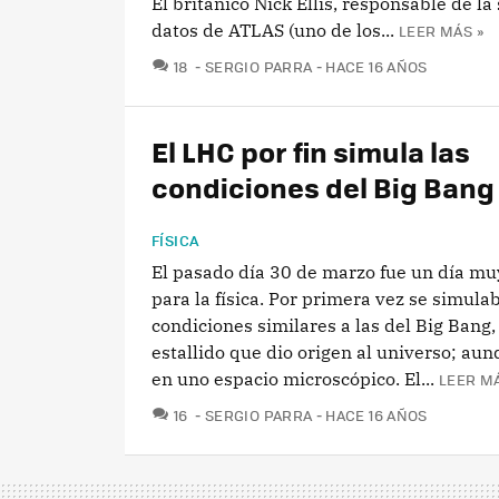
El británico Nick Ellis, responsable de la
datos de ATLAS (uno de los...
LEER MÁS »
COMENTARIOS
18
SERGIO PARRA
HACE 16 AÑOS
El LHC por fin simula las
condiciones del Big Bang
FÍSICA
El pasado día 30 de marzo fue un día mu
para la física. Por primera vez se simul
condiciones similares a las del Big Bang,
estallido que dio origen al universo; aun
en uno espacio microscópico. El...
LEER MÁ
COMENTARIOS
16
SERGIO PARRA
HACE 16 AÑOS