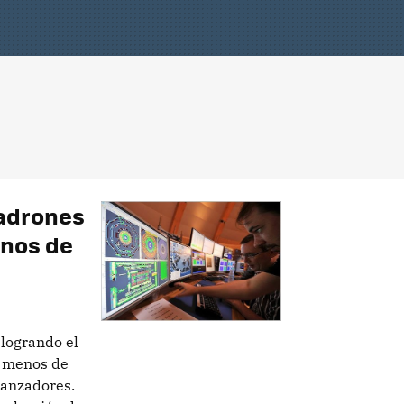
Hadrones
enos de
 logrando el
n menos de
ranzadores.