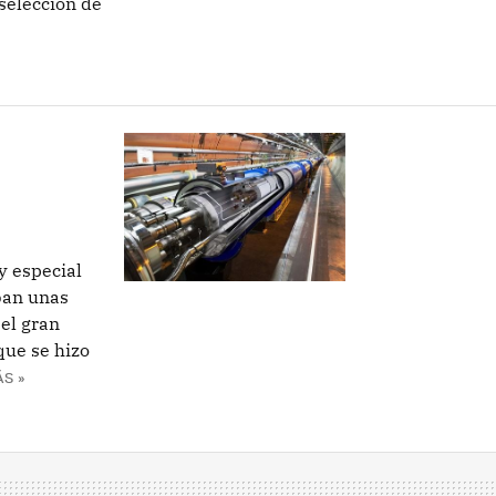
 selección de
y especial
aban unas
 el gran
que se hizo
S »