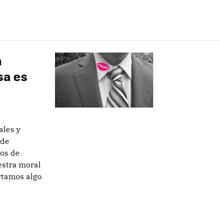
a
sa es
ales y
nde
os de
estra moral
rtamos algo