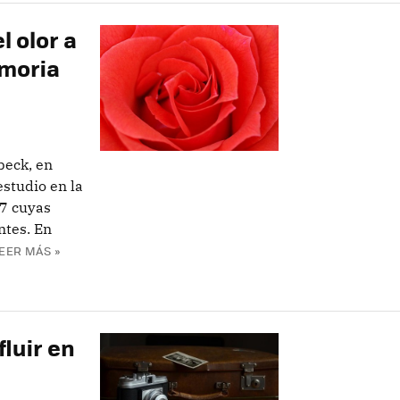
l olor a
emoria
beck, en
studio en la
07 cuyas
ntes. En
EER MÁS »
luir en