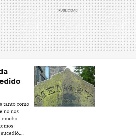
rda
edido
s tanto como
e no nos
 y mucho
stemos
ucedió,...