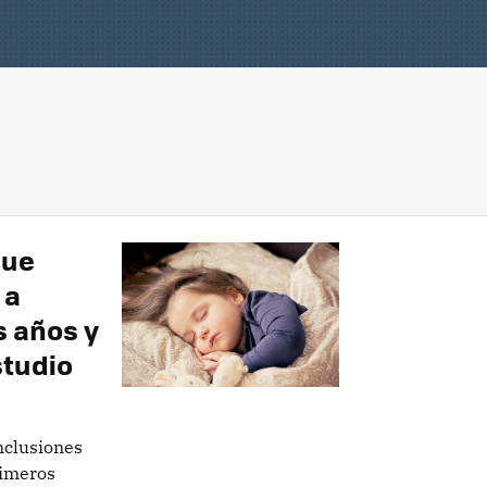
que
 a
 años y
studio
nclusiones
rimeros