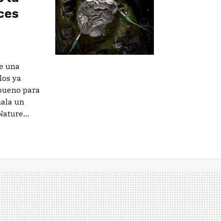
ces
e una
los ya
 bueno para
ñala un
ature...