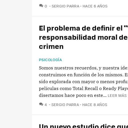
COMENTARIOS
0
SERGIO PARRA
HACE 6 AÑOS
El problema de definir el "
responsabilidad moral de
crimen
PSICOLOGÍA
Somos nuestros recuerdos, y nuestra ide
construimos en función de los mismos. E
sido explorada con mayor o menos prof
películas como Total Recall o Ready Pla
disertamos hace poco en este...
LEER MÁS 
COMENTARIOS
4
SERGIO PARRA
HACE 8 AÑOS
Un nuevo estudio dice qu