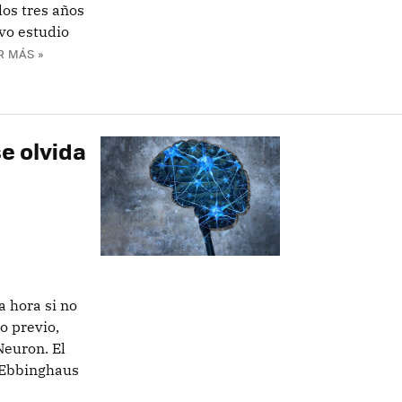
los tres años
vo estudio
R MÁS »
e olvida
a hora si no
o previo,
Neuron. El
 Ebbinghaus