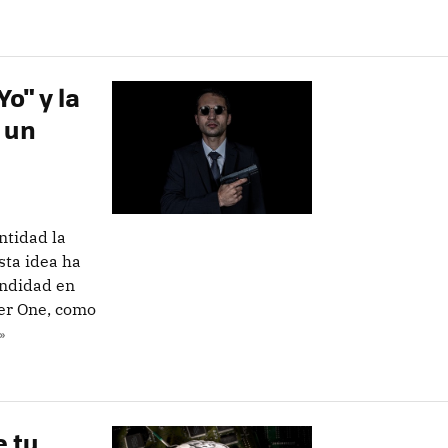
Yo" y la
 un
ntidad la
sta idea ha
undidad en
yer One, como
»
e tu