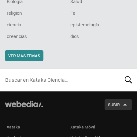
Biología
Salud
religion
Fe
ciencia
epistemología
creencias
dios
VER MÁS TEMAS
BUSCA
SUBIR
Xataka
Xataka Móvil