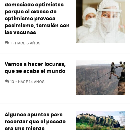
demasiado optimistas
porque el exceso de
optimismo provoca
pesimismo, también con
las vacunas
COMENTARIOS
1
HACE 6 AÑOS
Vamos a hacer locuras,
que se acaba el mundo
COMENTARIOS
10
HACE 14 AÑOS
Algunos apuntes para
recordar que el pasado
era una mierda