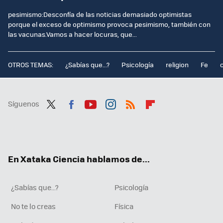
pesimismo:Desconfía de las noticias demasiado optimistas
porque el exceso de optimismo provoca pesimismo, también con
las vacunas.Vamos a hacer locuras, que...
OTROS TEMAS:
¿Sabías que...?
Psicología
religion
Fe
Síguenos
Twit
Fac
You
Inst
RSS
Flip
ter
ebo
tub
agr
boa
ok
e
am
rd
En Xataka Ciencia hablamos de...
¿Sabías que...?
Psicología
No te lo creas
Física