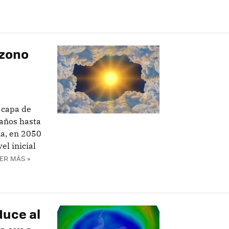
Ozono
 capa de
años hasta
ma, en 2050
el inicial
ER MÁS »
duce al