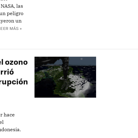
 NASA, las
un peligro
uyeron un
LEER MÁS »
l ozono
rrió
erupción
ar hace
el
ndonesia.