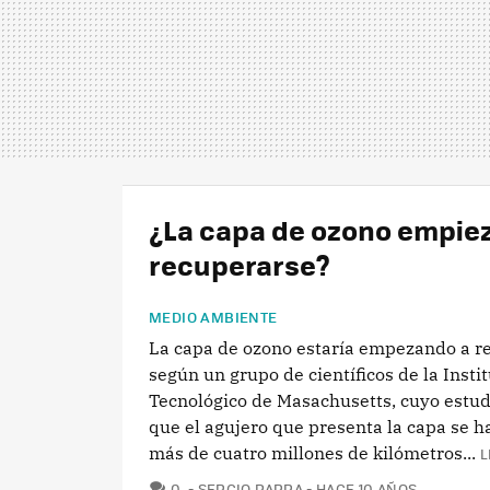
¿La capa de ozono empiez
recuperarse?
MEDIO AMBIENTE
La capa de ozono estaría empezando a r
según un grupo de científicos de la Insti
Tecnológico de Masachusetts, cuyo estud
que el agujero que presenta la capa se h
más de cuatro millones de kilómetros...
L
COMENTARIOS
0
SERGIO PARRA
HACE 10 AÑOS