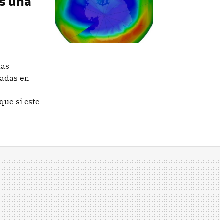
s una
las
sadas en
que si este