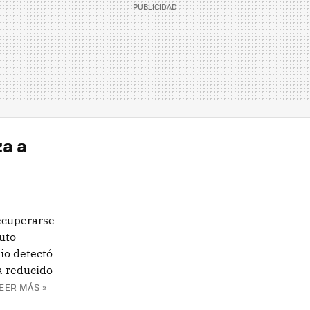
a a
ecuperarse
tuto
io detectó
a reducido
EER MÁS »