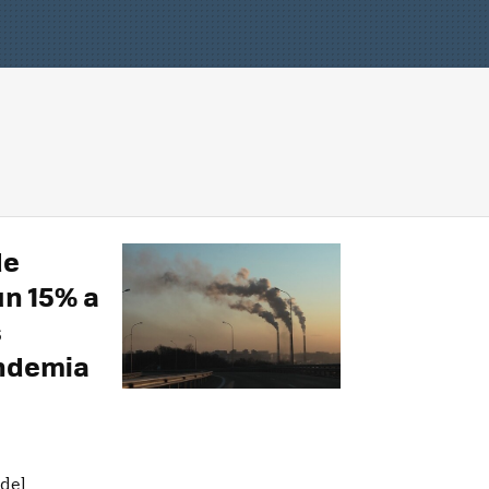
de
n 15% a
s
andemia
 del