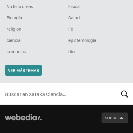
No te lo creas
Física
Biología
Salud
religion
Fe
ciencia
epistemología
creencias
dios
VER MÁS TEMAS
BUSCA
SUBIR