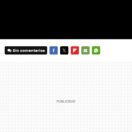
Sin comentarios
FACEBOOK
TWITTER
FLIPBOARD
E-
WHATSAPP
MAIL