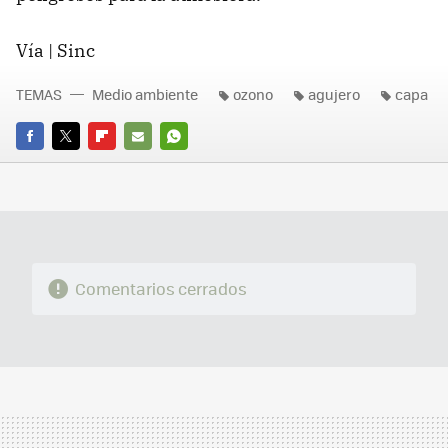
Vía | Sinc
TEMAS
Medio ambiente
ozono
agujero
capa
FACEBOOK
TWITTER
FLIPBOARD
E-
WHATSAPP
MAIL
Comentarios cerrados