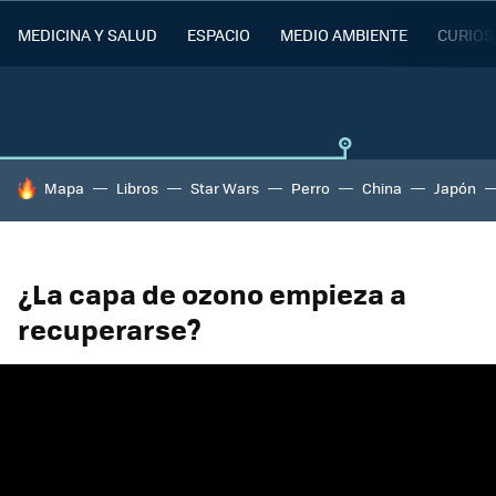
MEDICINA Y SALUD
ESPACIO
MEDIO AMBIENTE
CURIOS
HOY SE HABLA DE
Mapa
Libros
Star Wars
Perro
China
Japón
¿La capa de ozono empieza a
recuperarse?