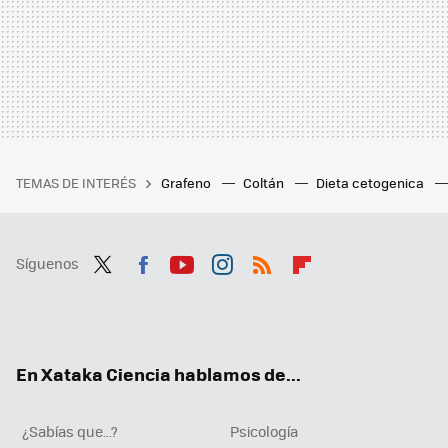
TEMAS DE INTERÉS
Grafeno
Coltán
Dieta cetogenica
Síguenos
Twit
Fac
You
Inst
RSS
Flip
ter
ebo
tub
agr
boa
ok
e
am
rd
En Xataka Ciencia hablamos de...
¿Sabías que...?
Psicología