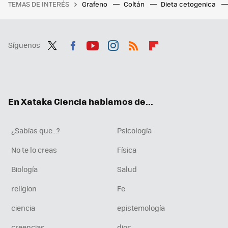
TEMAS DE INTERÉS
Grafeno
Coltán
Dieta cetogenica
Síguenos
Twit
Fac
You
Inst
RSS
Flip
ter
ebo
tub
agr
boa
ok
e
am
rd
En Xataka Ciencia hablamos de...
¿Sabías que...?
Psicología
No te lo creas
Física
Biología
Salud
religion
Fe
ciencia
epistemología
creencias
dios