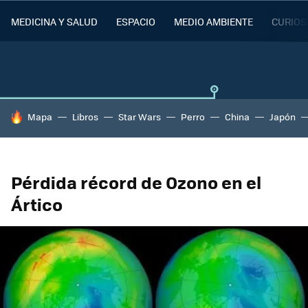
MEDICINA Y SALUD
ESPACIO
MEDIO AMBIENTE
CURIOS
HOY SE HABLA DE
Mapa
Libros
Star Wars
Perro
China
Japón
Pérdida récord de Ozono en el
Ártico