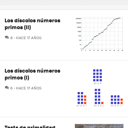
Los díscolos números
primos (II)
COMENTARIOS
8
HACE 17 AÑOS
Los díscolos números
primos (I)
COMENTARIOS
6
HACE 17 AÑOS
Tests de primalidad