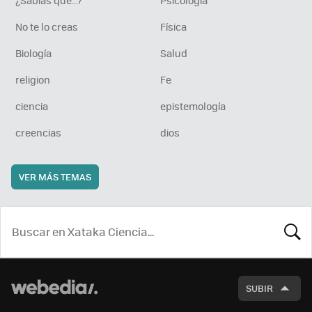
No te lo creas
Física
Biología
Salud
religion
Fe
ciencia
epistemología
creencias
dios
VER MÁS TEMAS
BUSCA
SUBIR