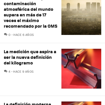
contaminación
atmosférica del mundo
supera en más de 17
veces el máximo
recomendado por la OMS
COMENTARIOS
0
HACE 6 AÑOS
La medición que aspira a
ser la nueva definición
del kilogramo
COMENTARIOS
4
HACE 9 AÑOS
La definición moderna