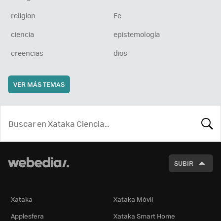
religion
Fe
ciencia
epistemología
creencias
dios
VER MÁS TEMAS
BUSCA
SUBIR
Xataka
Xataka Móvil
Applesfera
Xataka Smart Home