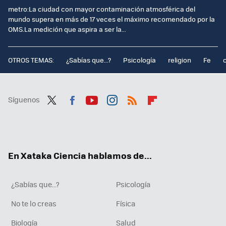
metro:La ciudad con mayor contaminación atmosférica del
mundo supera en más de 17 veces el máximo recomendado por la
OMS.La medición que aspira a ser la...
OTROS TEMAS:
¿Sabías que...?
Psicología
religion
Fe
Síguenos
Twit
Fac
You
Inst
RSS
Flip
ter
ebo
tub
agr
boa
ok
e
am
rd
En Xataka Ciencia hablamos de...
¿Sabías que...?
Psicología
No te lo creas
Física
Biología
Salud