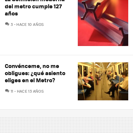
del metro cumple 127
años
COMENTARIOS
3
HACE 10 AÑOS
Convénceme, no me
obligues: ¿qué asiento
eliges en el Metro?
COMENTARIOS
11
HACE 13 AÑOS