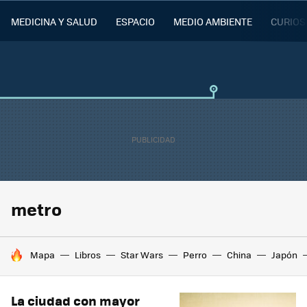
MEDICINA Y SALUD
ESPACIO
MEDIO AMBIENTE
CURIOS
metro
HOY SE HABLA DE
Mapa
Libros
Star Wars
Perro
China
Japón
La ciudad con mayor