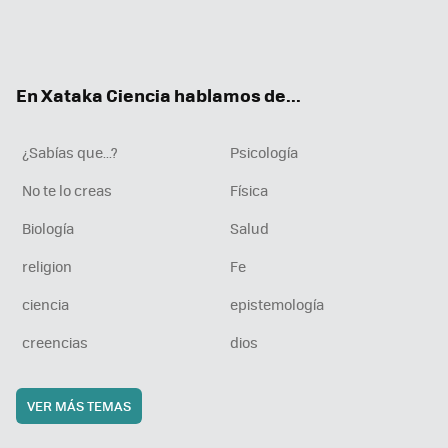
Twit
Fac
You
Inst
RSS
Flip
ter
ebo
tub
agr
boa
ok
e
am
rd
En Xataka Ciencia hablamos de...
¿Sabías que...?
Psicología
No te lo creas
Física
Biología
Salud
religion
Fe
ciencia
epistemología
creencias
dios
VER MÁS TEMAS