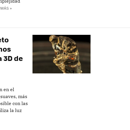
mplejidad
 MÁS »
eto
unos
a 3D de
n en el
 suaves, más
sible con las
iza la luz