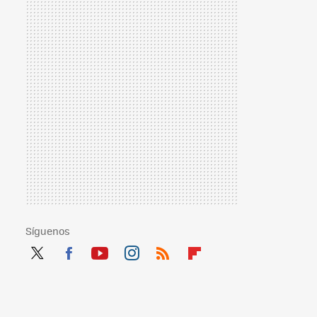
Síguenos
Twit
Fac
You
Inst
RSS
Flip
ter
ebo
tub
agr
boa