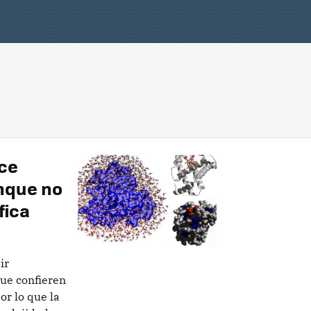
ece
nque no
fica
ir
ue confieren
or lo que la