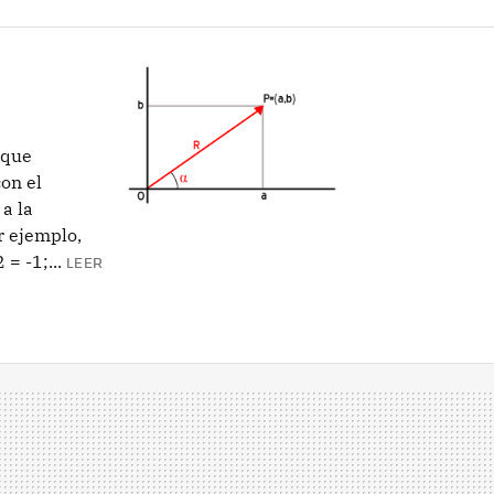
 que
on el
a la
r ejemplo,
= -1;...
LEER