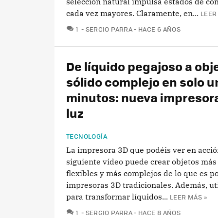
selección natural impulsa estados de co
cada vez mayores. Claramente, en...
LEER
COMENTARIOS
1
SERGIO PARRA
HACE 6 AÑOS
De líquido pegajoso a obj
sólido complejo en solo 
minutos: nueva impresor
luz
TECNOLOGÍA
La impresora 3D que podéis ver en acció
siguiente vídeo puede crear objetos más
flexibles y más complejos de lo que es po
impresoras 3D tradicionales. Además, util
para transformar líquidos...
LEER MÁS »
COMENTARIOS
1
SERGIO PARRA
HACE 8 AÑOS