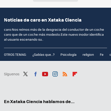
Noticias de caro en Xataka Ciencia
caro:Nos reímos más de la desgracia del conductor de un coche
caro que de un coche más modesto.Este nuevo inodor identifica
al usuario escenando su..
OTROS TEMAS:
¿Sabías que...?
Psicología
religion
Fe
Síguenos
Twit
Fac
You
Inst
RSS
Flip
ter
ebo
tub
agr
boa
ok
e
am
rd
En Xataka Ciencia hablamos de...