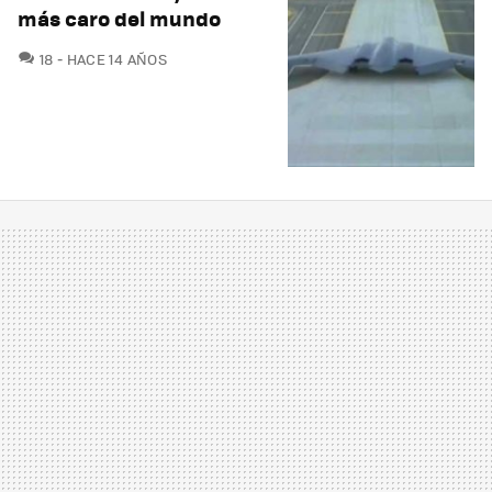
más caro del mundo
COMENTARIOS
18
HACE 14 AÑOS