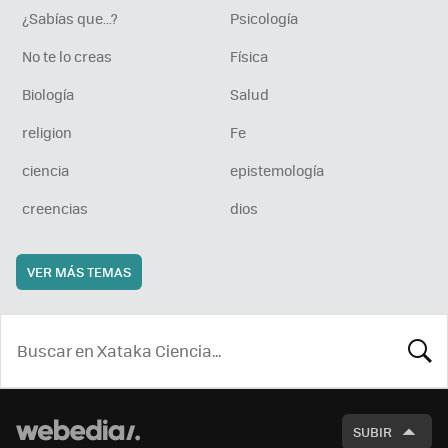
¿Sabías que...?
Psicología
No te lo creas
Física
Biología
Salud
religion
Fe
ciencia
epistemología
creencias
dios
VER MÁS TEMAS
BUSCA
SUBIR