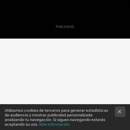
19 Noviembre 2012
Capitan Tomate
Utilizamos cookies de terceros para generar estadísticas
de audiencia y mostrar publicidad personalizada
analizando tu navegación. Si sigues navegando estarás
aceptando su uso.
Más información
La nueva propuesta para lograr en plena urbe el