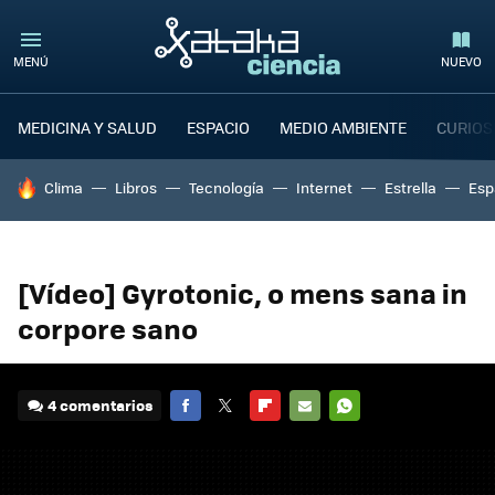
MENÚ
NUEVO
MEDICINA Y SALUD
ESPACIO
MEDIO AMBIENTE
CURIOS
HOY SE HABLA DE
Clima
Libros
Tecnología
Internet
Estrella
Esp
[Vídeo] Gyrotonic, o mens sana in
corpore sano
4 comentarios
FACEBOOK
TWITTER
FLIPBOARD
E-
WHATSAPP
MAIL