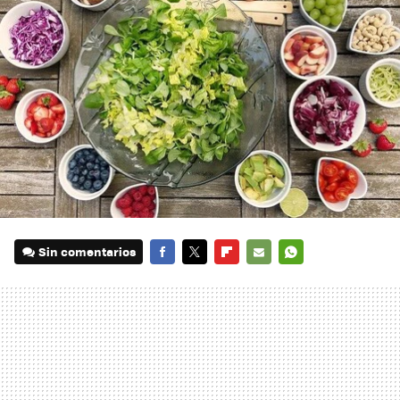
Sin comentarios
FACEBOOK
TWITTER
FLIPBOARD
E-
WHATSAPP
MAIL