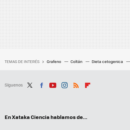
TEMAS DE INTERÉS
Grafeno
Coltán
Dieta cetogenica
Síguenos
Twit
Fac
You
Inst
RSS
Flip
ter
ebo
tub
agr
boa
ok
e
am
rd
En Xataka Ciencia hablamos de...