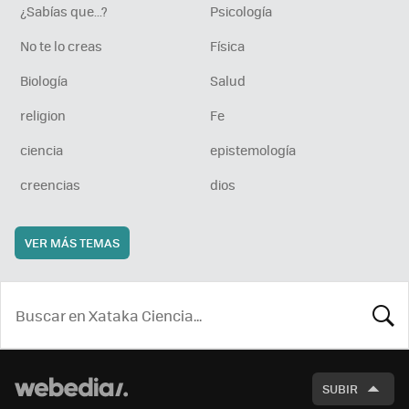
¿Sabías que...?
Psicología
No te lo creas
Física
Biología
Salud
religion
Fe
ciencia
epistemología
creencias
dios
VER MÁS TEMAS
BUSCA
SUBIR