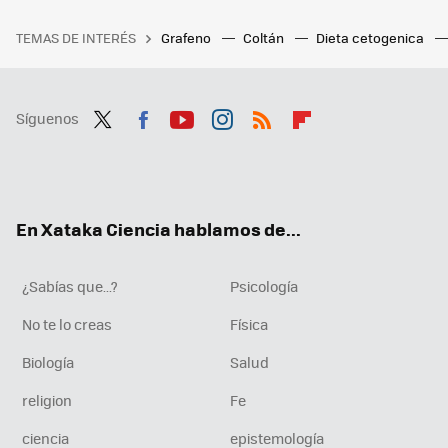
TEMAS DE INTERÉS
Grafeno
Coltán
Dieta cetogenica
Síguenos
Twit
Fac
You
Inst
RSS
Flip
ter
ebo
tub
agr
boa
ok
e
am
rd
En Xataka Ciencia hablamos de...
¿Sabías que...?
Psicología
No te lo creas
Física
Biología
Salud
religion
Fe
ciencia
epistemología