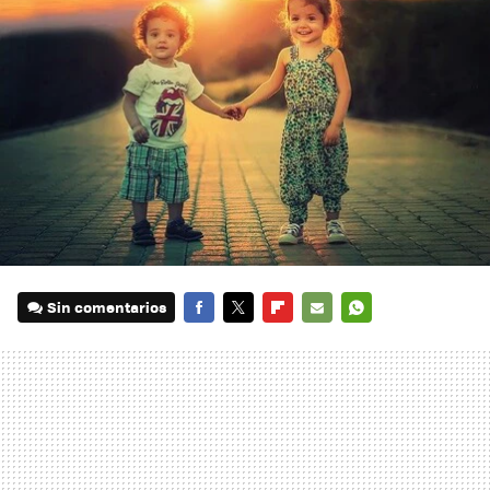
Sin comentarios
FACEBOOK
TWITTER
FLIPBOARD
E-
WHATSAPP
MAIL