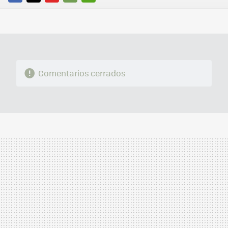
FACEBOOK
TWITTER
FLIPBOARD
E-
WHATSAPP
MAIL
Comentarios cerrados