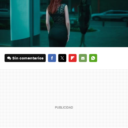
Sin comentarios
FACEBOOK
TWITTER
FLIPBOARD
E-
WHATSAPP
MAIL