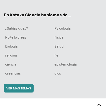
ter
ebo
tub
agr
boa
ok
e
am
rd
En Xataka Ciencia hablamos de...
¿Sabías que...?
Psicología
No te lo creas
Física
Biología
Salud
religion
Fe
ciencia
epistemología
creencias
dios
VER MÁS TEMAS