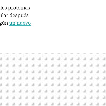
ales proteínas
ular después
egún
un nuevo