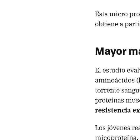
Esta micro pro
obtiene a part
Mayor m
El estudio eval
aminoácidos (l
torrente sangu
proteínas mus
resistencia e
Los jóvenes rea
micoproteína. 