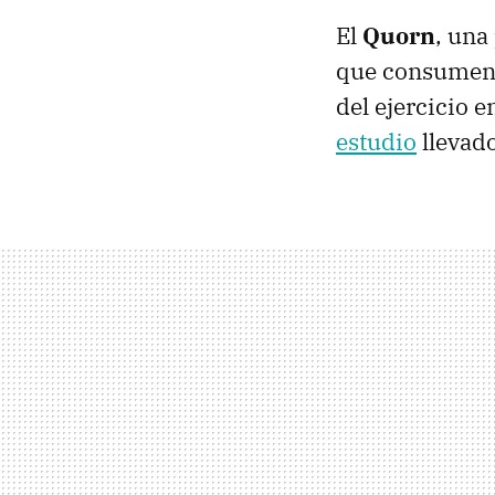
El
Quorn
, una
que consumen l
del ejercicio 
estudio
llevado