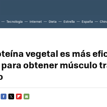
Tecnología
Internet
Dieta
Estrella
España
Chin
oteína vegetal es más efi
e para obtener músculo tr
o
FACEBOOK
TWITTER
FLIPBOARD
E-