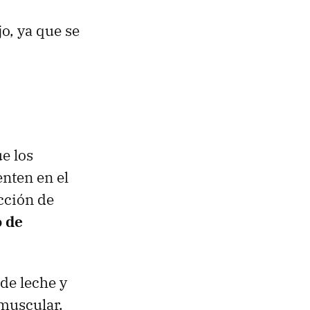
o, ya que se
ue los
nten en el
cción de
o de
 de leche y
muscular.