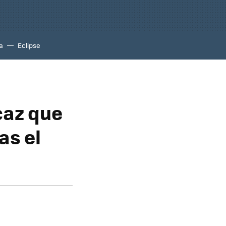
a
Eclipse
caz que
as el