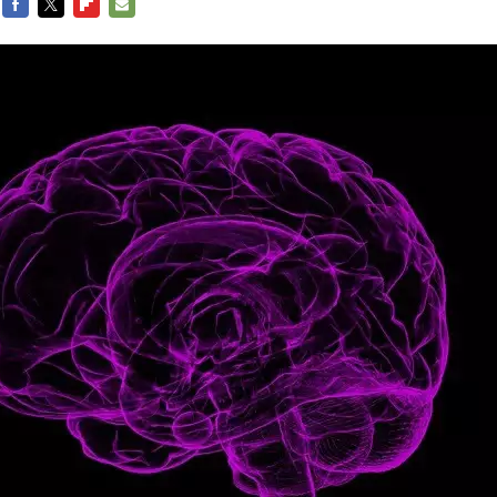
FACEBOOK
TWITTER
FLIPBOARD
E-
MAIL