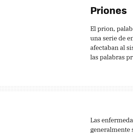
Priones
El prion, pal
una serie de e
afectaban al s
las palabras p
Las enfermeda
generalmente 