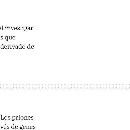
l investigar
es que
 derivado de
 Los priones
vés de genes