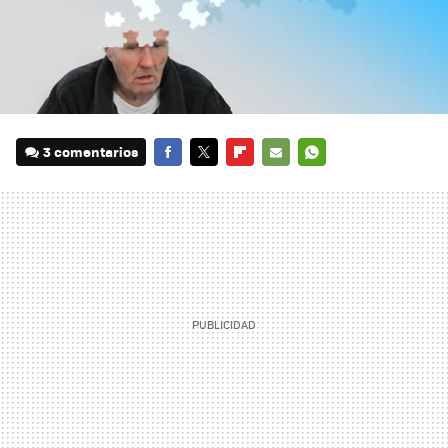
3 comentarios
FACEBOOK
TWITTER
FLIPBOARD
E-
WHATSAPP
MAIL