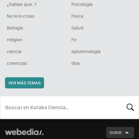
¿Sabías que...?
Psicología
No te lo creas
Física
Biología
Salud
religion
Fe
ciencia
epistemología
creencias
dios
VER MÁS TEMAS
BUSCA
SUBIR