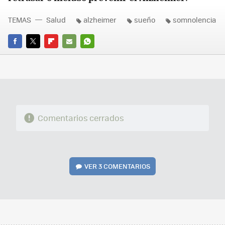
TEMAS
Salud
alzheimer
sueño
somnolencia
FACEBOOK
TWITTER
FLIPBOARD
E-
WHATSAPP
MAIL
Comentarios cerrados
VER
3 COMENTARIOS