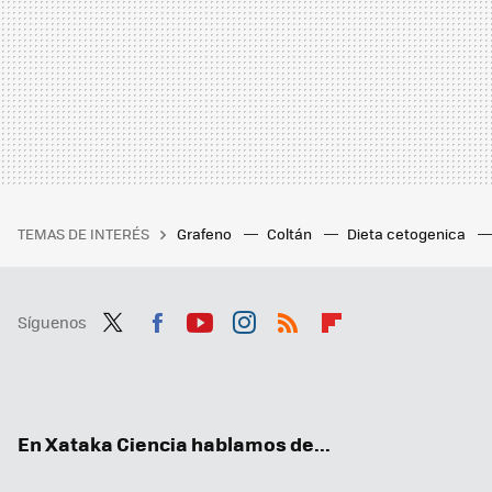
TEMAS DE INTERÉS
Grafeno
Coltán
Dieta cetogenica
Síguenos
Twit
Fac
You
Inst
RSS
Flip
ter
ebo
tub
agr
boa
ok
e
am
rd
En Xataka Ciencia hablamos de...