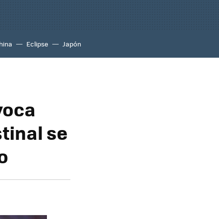
hina
Eclipse
Japón
voca
tinal se
o