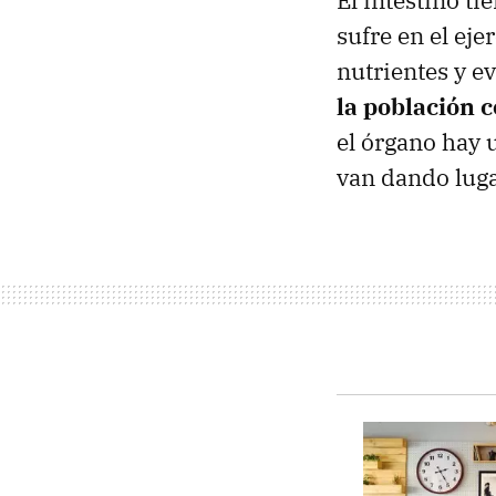
El intestino ti
sufre en el ej
nutrientes y e
la población 
el órgano hay 
van dando luga