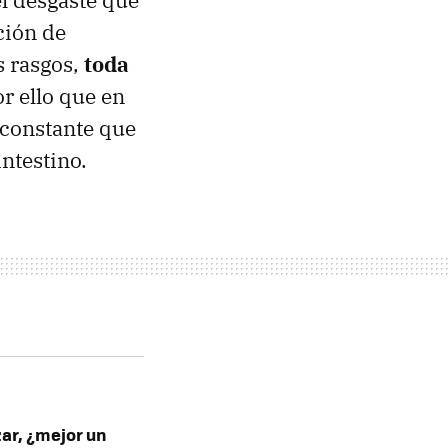
el desgaste que
ción de
s rasgos,
toda
or ello que en
 constante que
ntestino.
ar, ¿mejor un