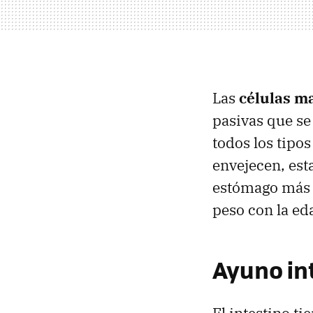
Las
células ma
pasivas que se
todos los tipos
envejecen, est
estómago más i
peso con la ed
Ayuno in