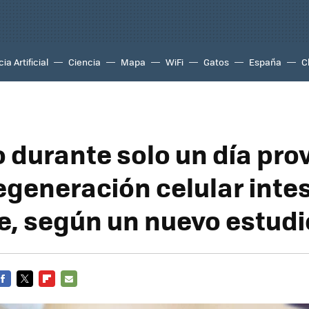
ia Artificial
Ciencia
Mapa
WiFi
Gatos
España
C
o durante solo un día pro
egeneración celular intes
e, según un nuevo estudi
FACEBOOK
TWITTER
FLIPBOARD
E-