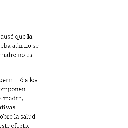
 causó que
la
rueba aún no se
 madre no es
permitió a los
scomponen
as madre,
tivas
.
sobre la salud
ste efecto.