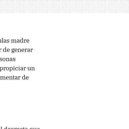
ulas madre
r de generar
rsonas
 propiciar un
umentar de