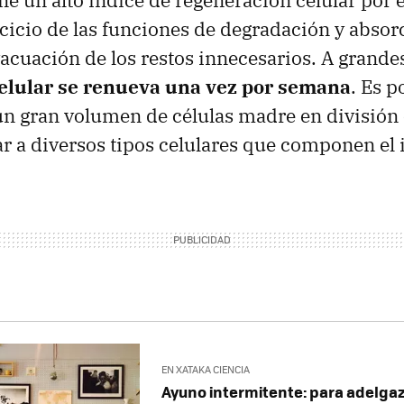
ene un alto índice de regeneración celular por 
ercicio de las funciones de degradación y absor
vacuación de los restos innecesarios. A grande
celular se renueva una vez por semana
. Es p
un gran volumen de células madre en división
r a diversos tipos celulares que componen el i
EN XATAKA CIENCIA
Ayuno intermitente: para adelgaz