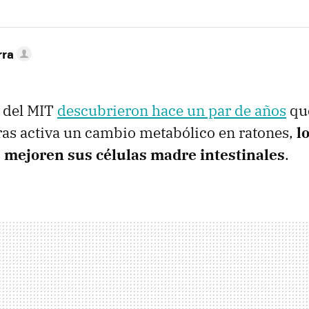
rra
s del MIT
descubrieron hace un par de años
que
as activa un cambio metabólico en ratones,
l
s mejoren sus células madre intestinales
.