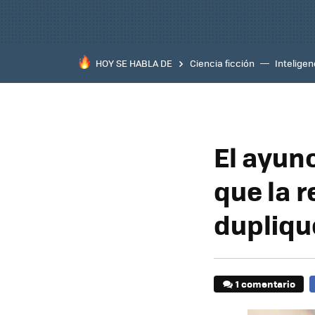
HOY SE HABLA DE
Ciencia ficción
Inteligenc
El ayun
que la r
dupliqu
1 comentario