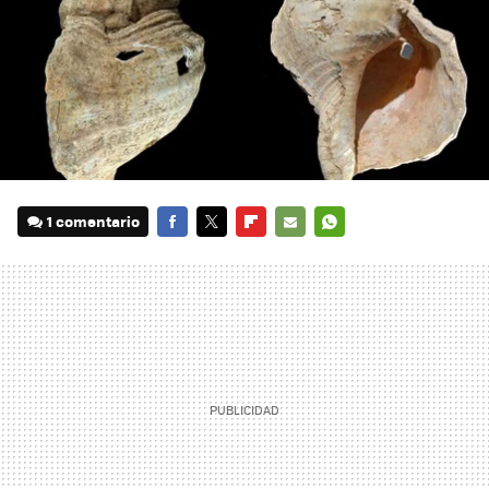
1 comentario
FACEBOOK
TWITTER
FLIPBOARD
E-
WHATSAPP
MAIL