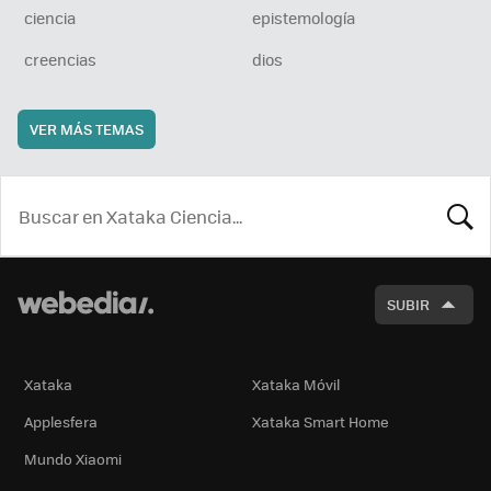
ciencia
epistemología
creencias
dios
VER MÁS TEMAS
BUSCA
SUBIR
Xataka
Xataka Móvil
Applesfera
Xataka Smart Home
Mundo Xiaomi