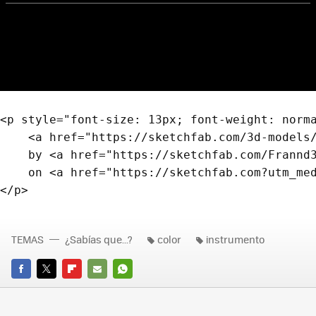
<p style="font-size: 13px; font-weight: norma
    <a href="https://sketchfab.com/3d-models
    by <a href="https://sketchfab.com/Frannd3
    on <a href="https://sketchfab.com?utm_med
TEMAS
¿Sabías que...?
color
instrumento
FACEBOOK
TWITTER
FLIPBOARD
E-
WHATSAPP
MAIL