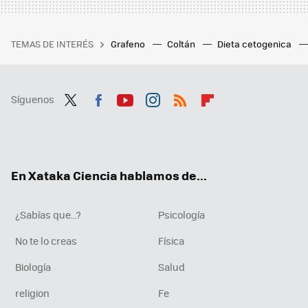
TEMAS DE INTERÉS
Grafeno
Coltán
Dieta cetogenica
Síguenos
Twit
Fac
You
Inst
RSS
Flip
ter
ebo
tub
agr
boa
ok
e
am
rd
En Xataka Ciencia hablamos de...
¿Sabías que...?
Psicología
No te lo creas
Física
Biología
Salud
religion
Fe