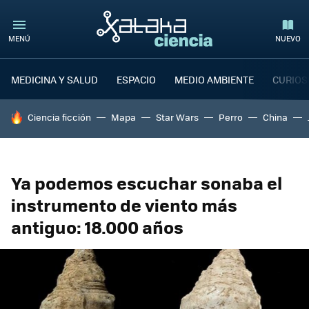
MENÚ
NUEVO
MEDICINA Y SALUD
ESPACIO
MEDIO AMBIENTE
CURIOS
HOY SE HABLA DE
Ciencia ficción
Mapa
Star Wars
Perro
China
Ya podemos escuchar sonaba el
instrumento de viento más
antiguo: 18.000 años