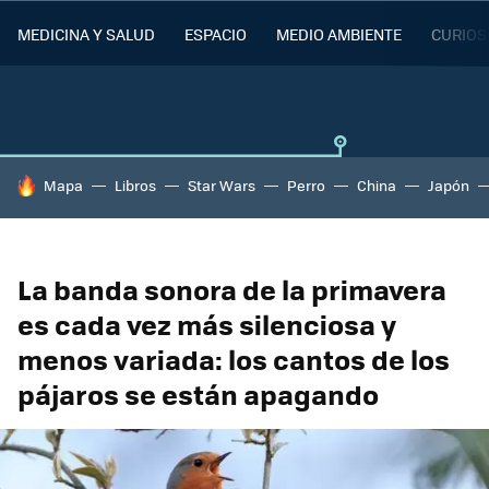
MEDICINA Y SALUD
ESPACIO
MEDIO AMBIENTE
CURIOS
HOY SE HABLA DE
Mapa
Libros
Star Wars
Perro
China
Japón
La banda sonora de la primavera
es cada vez más silenciosa y
menos variada: los cantos de los
pájaros se están apagando