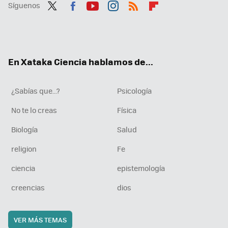
Síguenos
Twit
Fac
You
Inst
RSS
Flip
ter
ebo
tub
agr
boa
ok
e
am
rd
En Xataka Ciencia hablamos de...
¿Sabías que...?
Psicología
No te lo creas
Física
Biología
Salud
religion
Fe
ciencia
epistemología
creencias
dios
VER MÁS TEMAS