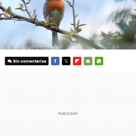
Sin comentarios
FACEBOOK
TWITTER
FLIPBOARD
E-
WHATSAPP
MAIL