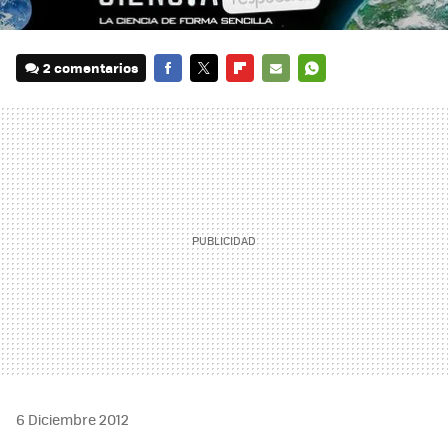
2 comentarios
FACEBOOK
TWITTER
FLIPBOARD
E-
WHATSAPP
MAIL
6 Diciembre 2012