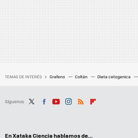
TEMAS DE INTERÉS
Grafeno
Coltán
Dieta cetogenica
Síguenos
Twit
Fac
You
Inst
RSS
Flip
ter
ebo
tub
agr
boa
ok
e
am
rd
En Xataka Ciencia hablamos de...