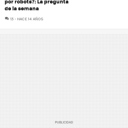
por robots?: La pregunta
de la semana
COMENTARIOS
13
HACE 14 AÑOS