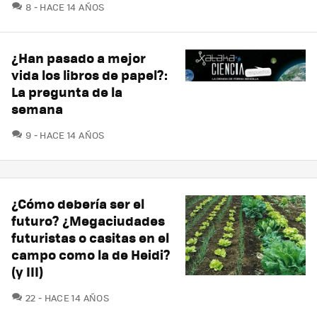
COMENTARIOS
8
HACE 14 AÑOS
¿Han pasado a mejor
vida los libros de papel?:
La pregunta de la
semana
COMENTARIOS
9
HACE 14 AÑOS
¿Cómo debería ser el
futuro? ¿Megaciudades
futuristas o casitas en el
campo como la de Heidi?
(y III)
COMENTARIOS
22
HACE 14 AÑOS