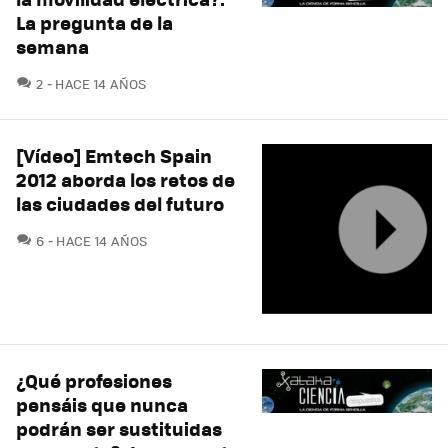
La pregunta de la
semana
COMENTARIOS
2
HACE 14 AÑOS
[Vídeo] Emtech Spain
2012 aborda los retos de
las ciudades del futuro
COMENTARIOS
6
HACE 14 AÑOS
¿Qué profesiones
pensáis que nunca
podrán ser sustituidas