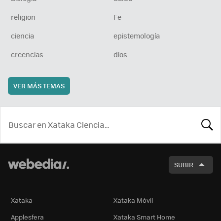
religion
Fe
ciencia
epistemología
creencias
dios
VER MÁS TEMAS
BUSCA
SUBIR
Xataka
Xataka Móvil
Applesfera
Xataka Smart Home