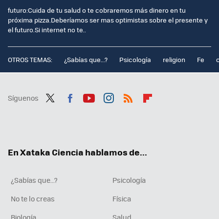
futuro:Cuida de tu salud o te cobraremos más dinero en tu
próxima pizza.Deberíamos ser mas optimistas sobre el presente y
el futuro.Si internet no te..
OTROS TEMAS:
¿Sabías que...?
Psicología
religion
Fe
Síguenos
Twit
Fac
You
Inst
RSS
Flip
ter
ebo
tub
agr
boa
ok
e
am
rd
En Xataka Ciencia hablamos de...
¿Sabías que...?
Psicología
No te lo creas
Física
Biología
Salud