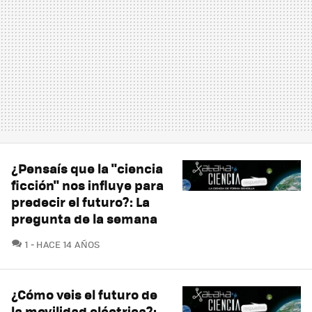
¿Pensaís que la "ciencia
ficción" nos influye para
predecir el futuro?: La
pregunta de la semana
COMENTARIOS
1
HACE 14 AÑOS
¿Cómo veis el futuro de
la movilidad eléctrica?: