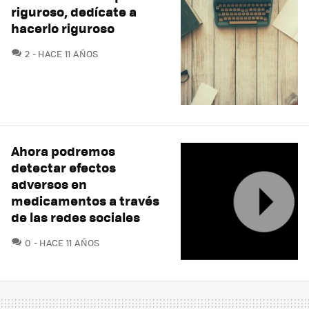
riguroso, dedícate a
hacerlo riguroso
COMENTARIOS
2
HACE 11 AÑOS
Ahora podremos
detectar efectos
adversos en
medicamentos a través
de las redes sociales
COMENTARIOS
0
HACE 11 AÑOS