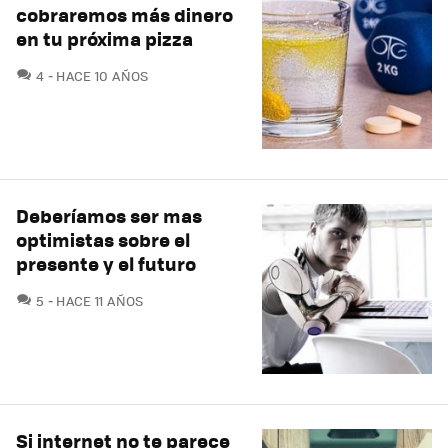
cobraremos más dinero
en tu próxima pizza
COMENTARIOS
4
HACE 10 AÑOS
Deberíamos ser mas
optimistas sobre el
presente y el futuro
COMENTARIOS
5
HACE 11 AÑOS
Si internet no te parece