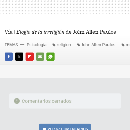
Vía |
Elogio de la irreligión
de John Allen Paulos
TEMAS
Psicología
religion
John Allen Paulos
m
FACEBOOK
TWITTER
FLIPBOARD
E-
WHATSAPP
MAIL
Comentarios cerrados
VER
67 COMENTARIOS