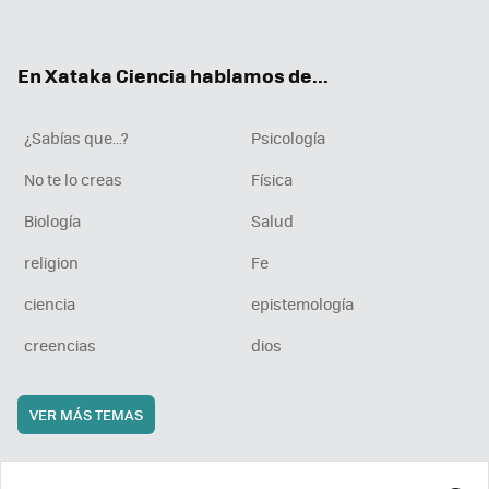
ter
ebo
tub
agr
boa
ok
e
am
rd
En Xataka Ciencia hablamos de...
¿Sabías que...?
Psicología
No te lo creas
Física
Biología
Salud
religion
Fe
ciencia
epistemología
creencias
dios
VER MÁS TEMAS