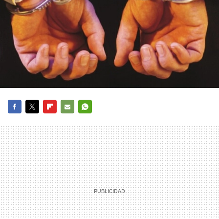
FACEBOOK
TWITTER
FLIPBOARD
E-
WHATSAPP
MAIL