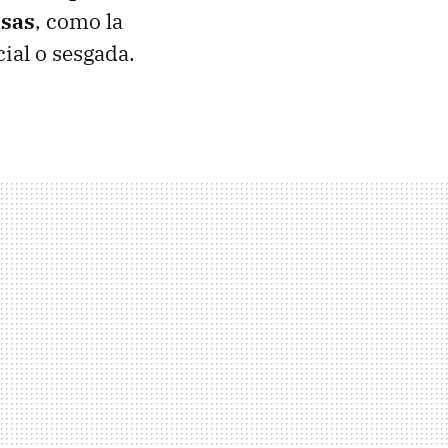
asas
, como la
cial o sesgada.