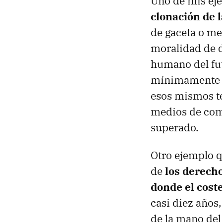
Uno de mis eje
clonación de l
de gaceta o me
moralidad de d
humano del fut
mínimamente f
esos mismos t
medios de com
superado.
Otro ejemplo q
de
los derech
donde el coste
casi diez años
de la mano de