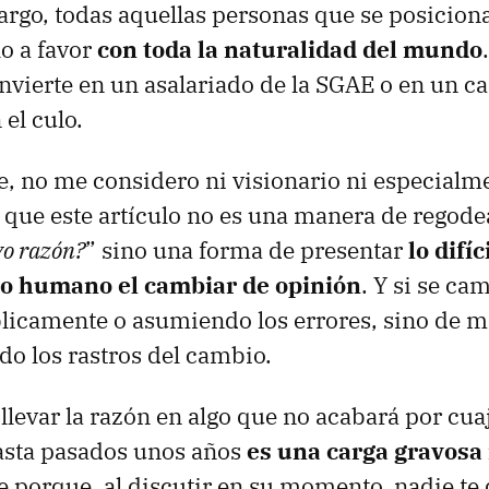
argo, todas aquellas personas que se posicion
o a favor
con toda la naturalidad del mundo
onvierte en un asalariado de la
SGAE
o en un ca
el culo.
e, no me considero ni visionario ni especialm
sí que este artículo no es una manera de regode
yo razón?
” sino una forma de presentar
lo difí
ro humano el cambiar de opinión
. Y si se ca
licamente o asumiendo los errores, sino de m
do los rastros del cambio.
 llevar la razón en algo que no acabará por cua
asta pasados unos años
es una carga gravosa
 porque, al discutir en su momento, nadie te d