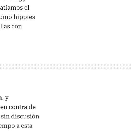
batíamos el
como hippies
llas con
a
, y
 en contra de
 sin discusión
iempo a esta