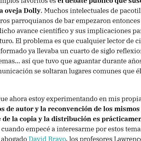
mplos favoritos es
el debate público que susc
a oveja Dolly
. Muchos intelectuales de pacotil
ros parroquianos de bar empezaron entonces a
icho avance científico y sus implicaciones par
uro. El problema es que cualquier lector de ci
ormado ya llevaba un cuarto de siglo reflexi
emas… así que tuvo que aguantar durante años
unicación se soltaran lugares comunes que él
ue ahora estoy experimentando en mis propias
os de autor y la reconvención de los mismo
 de la copia y la distribución es prácticame
, cuando empecé a interesarme por estos tema
l abogado
David Bravo
, los profesores Lawrenc