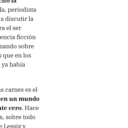
itó la
la, periodista
 discutir la
a el ser
encia ficción
onando sobre
 que en los
 ya había
 carnes es el
s en un mundo
nte cero
. Hace
s, sobre todo
e Lessig y