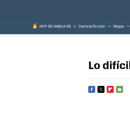
HOY SE HABLA DE
Ciencia ficción
Mapa
Lo difíc
FACEBOOK
TWITTER
FLIPBOARD
E-
MAIL