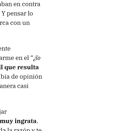
aban en contra
. Y pensar lo
rca con un
ente
arme en el “
¿lo
cil que resulta
mbia de opinión
anera casi
jar
 muy ingrata
.
a la razón y te