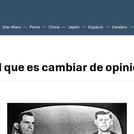
Star Wars
Perro
China
Japón
Espacio
Cerebro
il que es cambiar de opin