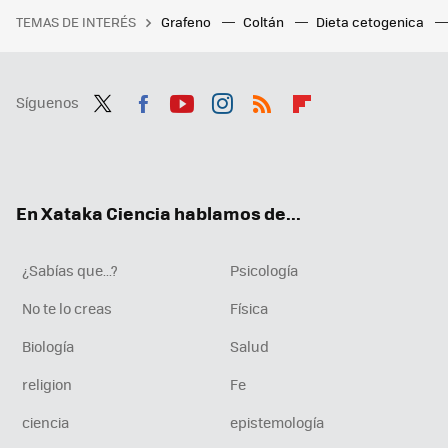
TEMAS DE INTERÉS
Grafeno
Coltán
Dieta cetogenica
Síguenos
Twit
Fac
You
Inst
RSS
Flip
ter
ebo
tub
agr
boa
ok
e
am
rd
En Xataka Ciencia hablamos de...
¿Sabías que...?
Psicología
No te lo creas
Física
Biología
Salud
religion
Fe
ciencia
epistemología