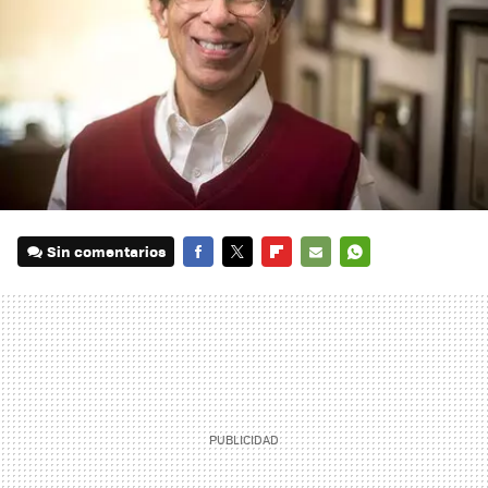
Sin comentarios
FACEBOOK
TWITTER
FLIPBOARD
E-
WHATSAPP
MAIL