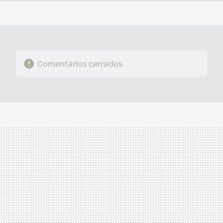
FACEBOOK
TWITTER
FLIPBOARD
E-
WHATSAPP
MAIL
Comentarios cerrados