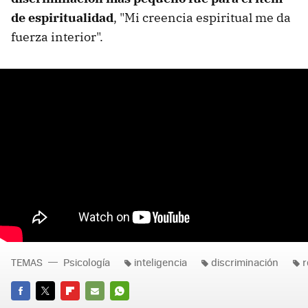
de espiritualidad
, "Mi creencia espiritual me da
fuerza interior".
TEMAS
Psicología
inteligencia
discriminación
r