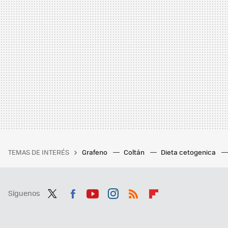
TEMAS DE INTERÉS
Grafeno
Coltán
Dieta cetogenica
Síguenos
Twit
Fac
You
Inst
RSS
Flip
ter
ebo
tub
agr
boa