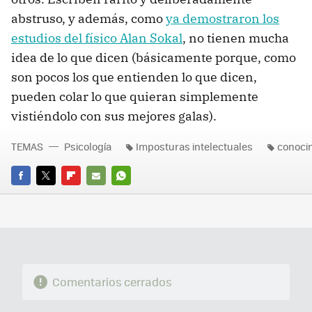
abstruso, y además, como
ya demostraron los
estudios del físico Alan Sokal
, no tienen mucha
idea de lo que dicen (básicamente porque, como
son pocos los que entienden lo que dicen,
pueden colar lo que quieran simplemente
vistiéndolo con sus mejores galas).
TEMAS
Psicología
Imposturas intelectuales
conoci
FACEBOOK
TWITTER
FLIPBOARD
E-
WHATSAPP
MAIL
Comentarios cerrados