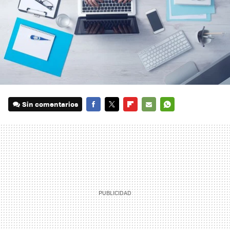
Sin comentarios
FACEBOOK
TWITTER
FLIPBOARD
E-
WHATSAPP
MAIL