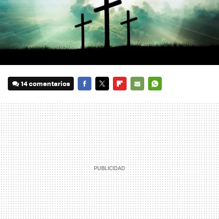
14 comentarios
FACEBOOK
TWITTER
FLIPBOARD
E-
WHATSAPP
MAIL