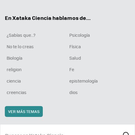
ter
ebo
tub
agr
boa
ok
e
am
rd
En Xataka Ciencia hablamos de...
¿Sabías que...?
Psicología
No te lo creas
Física
Biología
Salud
religion
Fe
ciencia
epistemología
creencias
dios
VER MÁS TEMAS