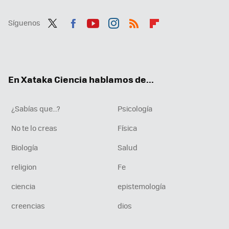
Síguenos
Twit
Fac
You
Inst
RSS
Flip
ter
ebo
tub
agr
boa
ok
e
am
rd
En Xataka Ciencia hablamos de...
¿Sabías que...?
Psicología
No te lo creas
Física
Biología
Salud
religion
Fe
ciencia
epistemología
creencias
dios