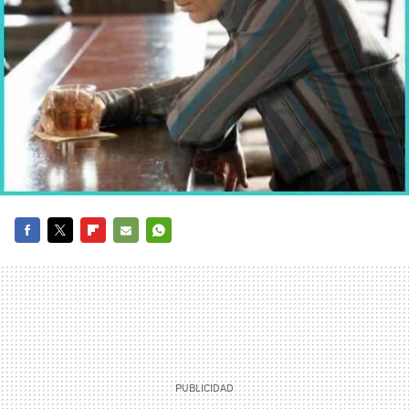
FACEBOOK
TWITTER
FLIPBOARD
E-
WHATSAPP
MAIL