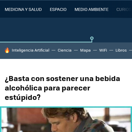
MEDICINA Y SALUD
ESPACIO
MEDIO AMBIENTE
CURIOS
HOY SE HABLA DE
Inteligencia Artificial
Ciencia
Mapa
WiFi
Libros
¿Basta con sostener una bebida
alcohólica para parecer
estúpido?