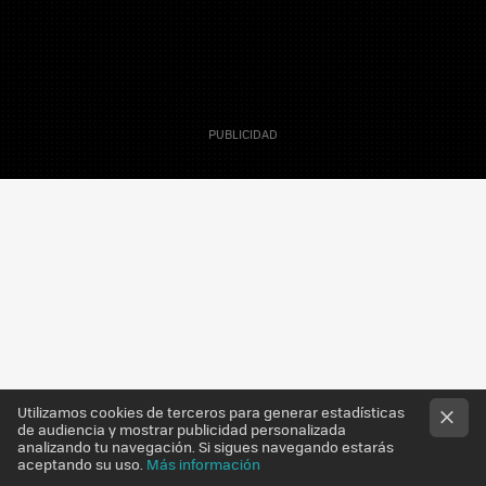
MAIL
6 Septiembre 2011
Utilizamos cookies de terceros para generar estadísticas
Sergio Parra
de audiencia y mostrar publicidad personalizada
Editor
analizando tu navegación. Si sigues navegando estarás
aceptando su uso.
Más información