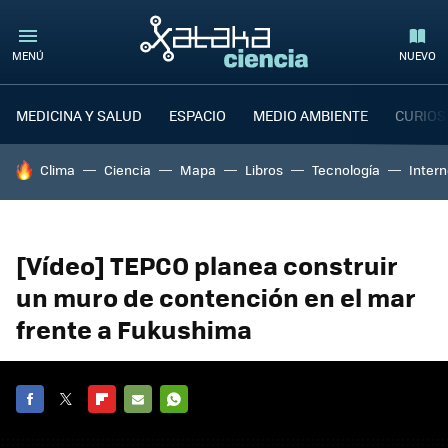
MENÚ
NUEVO
MEDICINA Y SALUD
ESPACIO
MEDIO AMBIENTE
CURIOS
HOY SE HABLA DE
Clima
Ciencia
Mapa
Libros
Tecnología
Intern
[Vídeo] TEPCO planea construir
un muro de contención en el mar
frente a Fukushima
FACEBOOK
TWITTER
FLIPBOARD
E-
WHATSAPP