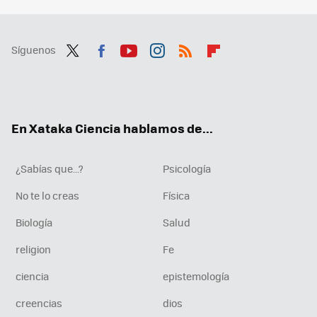
Síguenos
Twit
Fac
You
Inst
RSS
Flip
ter
ebo
tub
agr
boa
ok
e
am
rd
En Xataka Ciencia hablamos de...
¿Sabías que...?
Psicología
No te lo creas
Física
Biología
Salud
religion
Fe
ciencia
epistemología
creencias
dios