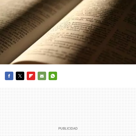
FACEBOOK
TWITTER
FLIPBOARD
E-
WHATSAPP
MAIL