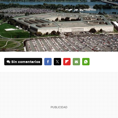
Sin comentarios
FACEBOOK
TWITTER
FLIPBOARD
E-
WHATSAPP
MAIL