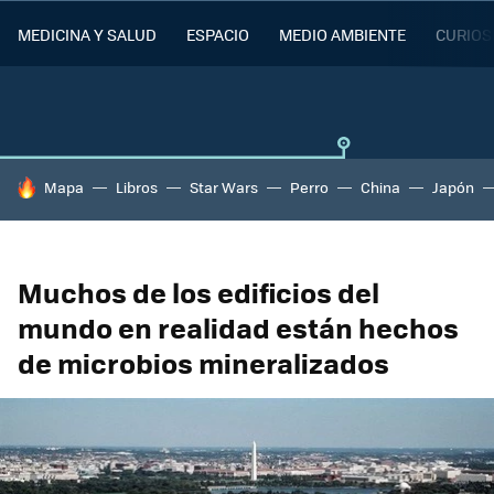
MEDICINA Y SALUD
ESPACIO
MEDIO AMBIENTE
CURIOS
HOY SE HABLA DE
Mapa
Libros
Star Wars
Perro
China
Japón
Muchos de los edificios del
mundo en realidad están hechos
de microbios mineralizados