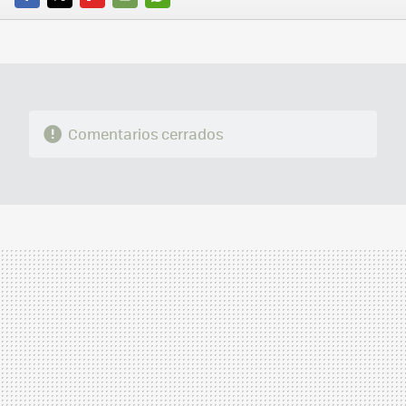
FACEBOOK
TWITTER
FLIPBOARD
E-
WHATSAPP
MAIL
Comentarios cerrados