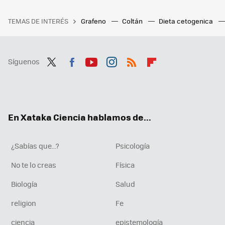
TEMAS DE INTERÉS
Grafeno
Coltán
Dieta cetogenica
Síguenos
Twit
Fac
You
Inst
RSS
Flip
ter
ebo
tub
agr
boa
ok
e
am
rd
En Xataka Ciencia hablamos de...
¿Sabías que...?
Psicología
No te lo creas
Física
Biología
Salud
religion
Fe
ciencia
epistemología