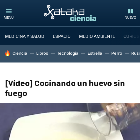
MENÚ
NUEVO
MEDICINA Y SALUD
ESPACIO
MEDIO AMBIENTE
CURIOS
HOY SE HABLA DE
Ciencia
Libros
Tecnología
Estrella
Perro
Rusi
[Vídeo] Cocinando un huevo sin
fuego