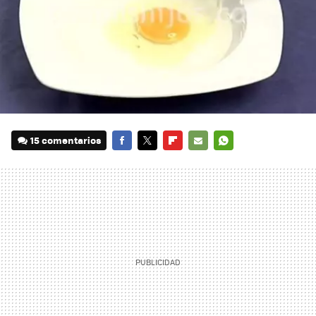
15 comentarios
FACEBOOK
TWITTER
FLIPBOARD
E-
WHATSAPP
MAIL