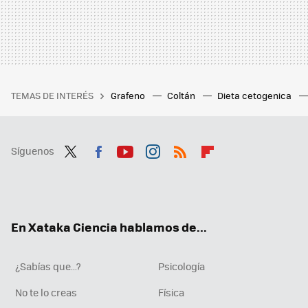
TEMAS DE INTERÉS
Grafeno
Coltán
Dieta cetogenica
Síguenos
Twit
Fac
You
Inst
RSS
Flip
ter
ebo
tub
agr
boa
ok
e
am
rd
En Xataka Ciencia hablamos de...
¿Sabías que...?
Psicología
No te lo creas
Física