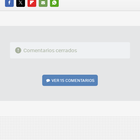
FACEBOOK
TWITTER
FLIPBOARD
E-
WHATSAPP
MAIL
Comentarios cerrados
VER
15 COMENTARIOS