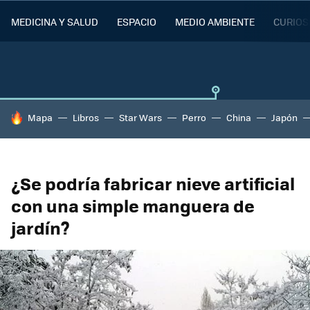
MEDICINA Y SALUD
ESPACIO
MEDIO AMBIENTE
CURIOS
HOY SE HABLA DE
Mapa
Libros
Star Wars
Perro
China
Japón
¿Se podría fabricar nieve artificial
con una simple manguera de
jardín?