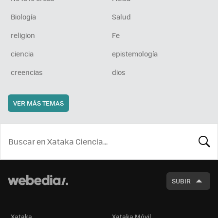
Biología
Salud
religion
Fe
ciencia
epistemología
creencias
dios
VER MÁS TEMAS
BUSCA
SUBIR
Xataka
Xataka Móvil