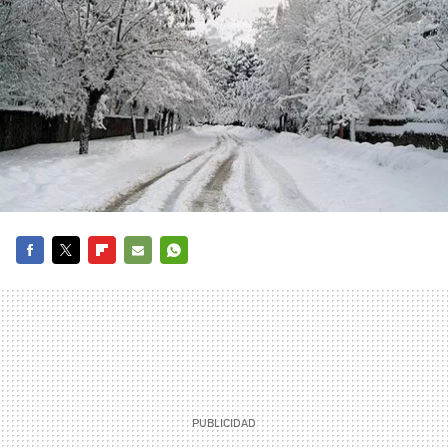
FACEBOOK
TWITTER
FLIPBOARD
E-
WHATSAPP
MAIL