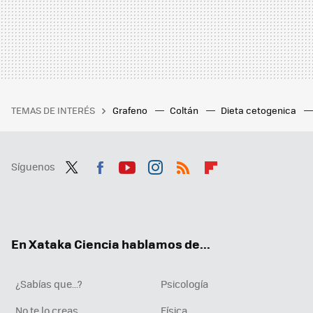
TEMAS DE INTERÉS
Grafeno
Coltán
Dieta cetogenica
Síguenos
Twit
Fac
You
Inst
RSS
Flip
ter
ebo
tub
agr
boa
ok
e
am
rd
En Xataka Ciencia hablamos de...
¿Sabías que...?
Psicología
No te lo creas
Física