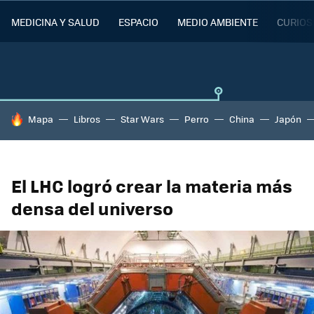
MEDICINA Y SALUD
ESPACIO
MEDIO AMBIENTE
CURIOS
HOY SE HABLA DE
Mapa
Libros
Star Wars
Perro
China
Japón
El LHC logró crear la materia más
densa del universo