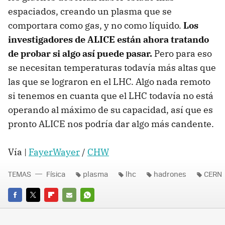
espaciados, creando un plasma que se
comportara como gas, y no como líquido.
Los
investigadores de
ALICE
están ahora tratando
de probar si algo así puede pasar.
Pero para eso
se necesitan temperaturas todavía más altas que
las que se lograron en el
LHC
. Algo nada remoto
si tenemos en cuanta que el
LHC
todavía no está
operando al máximo de su capacidad, así que es
pronto
ALICE
nos podría dar algo más candente.
Vía |
FayerWayer
/
CHW
TEMAS
Física
plasma
lhc
hadrones
CERN
FACEBOOK
TWITTER
FLIPBOARD
E-
WHATSAPP
MAIL