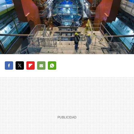
FACEBOOK
TWITTER
FLIPBOARD
E-
WHATSAPP
MAIL