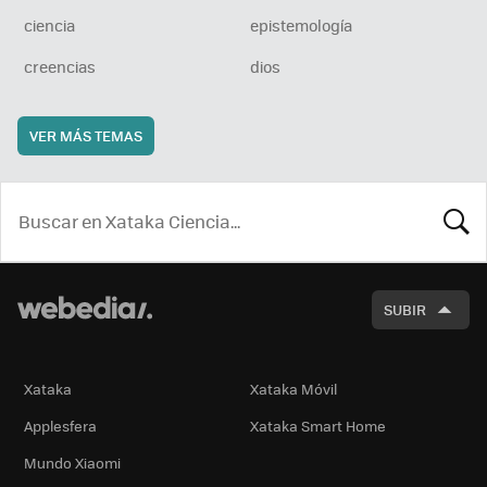
ciencia
epistemología
creencias
dios
VER MÁS TEMAS
BUSCA
SUBIR
Xataka
Xataka Móvil
Applesfera
Xataka Smart Home
Mundo Xiaomi