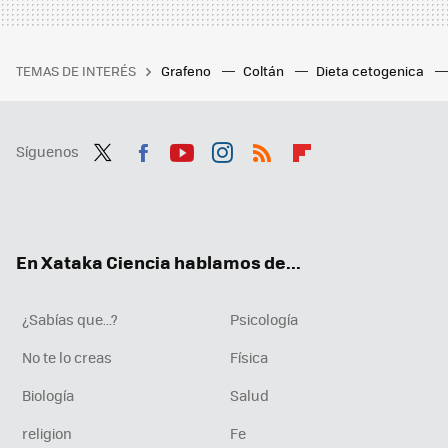
TEMAS DE INTERÉS
Grafeno
Coltán
Dieta cetogenica
Síguenos
Twit
Fac
You
Inst
RSS
Flip
ter
ebo
tub
agr
boa
ok
e
am
rd
En Xataka Ciencia hablamos de...
¿Sabías que...?
Psicología
No te lo creas
Física
Biología
Salud
religion
Fe