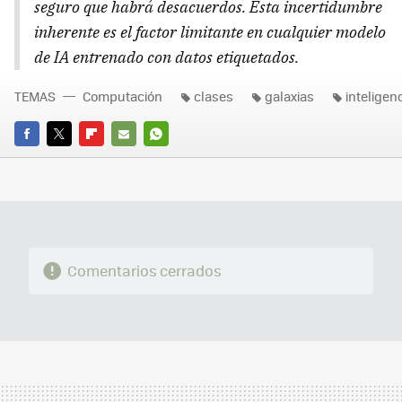
seguro que habrá desacuerdos. Esta incertidumbre
inherente es el factor limitante en cualquier modelo
de IA entrenado con datos etiquetados.
TEMAS
Computación
clases
galaxias
inteligenc
FACEBOOK
TWITTER
FLIPBOARD
E-
WHATSAPP
MAIL
Comentarios cerrados