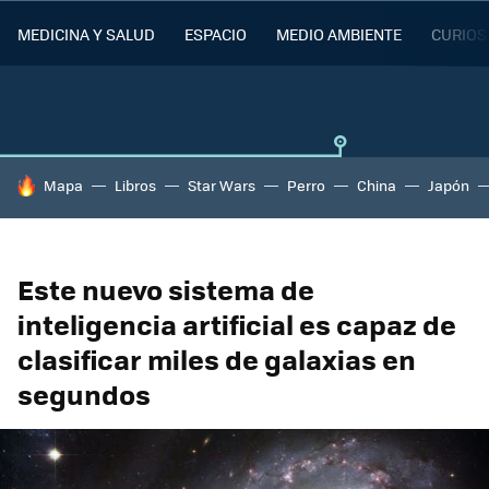
MEDICINA Y SALUD
ESPACIO
MEDIO AMBIENTE
CURIOS
HOY SE HABLA DE
Mapa
Libros
Star Wars
Perro
China
Japón
Este nuevo sistema de
inteligencia artificial es capaz de
clasificar miles de galaxias en
segundos