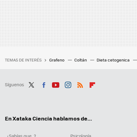
TEMAS DE INTERÉS
Grafeno
Coltán
Dieta cetogenica
Síguenos
Twit
Fac
You
Inst
RSS
Flip
ter
ebo
tub
agr
boa
ok
e
am
rd
En Xataka Ciencia hablamos de...
¿Sabías que...?
Psicología