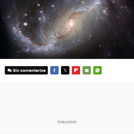
Sin comentarios
FACEBOOK
TWITTER
FLIPBOARD
E-
WHATSAPP
MAIL