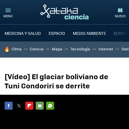
MENÚ
NUEVO
MEDICINA Y SALUD
ESPACIO
MEDIO AMBIENTE
CURIOS
HOY SE HABLA DE
Clima
Ciencia
Mapa
Tecnología
Internet
Die
[Vídeo] El glaciar boliviano de
Tuni Condoriri se derrite
FACEBOOK
TWITTER
FLIPBOARD
E-
WHATSAPP
MAIL