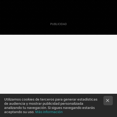
7 Mayo 2012
Capitan Tomate
Utilizamos cookies de terceros para generar estadísticas
de audiencia y mostrar publicidad personalizada
analizando tu navegación. Si sigues navegando estarás
aceptando su uso.
Más información
El glaciar boliviano del Tuni Condoriri, cuyo