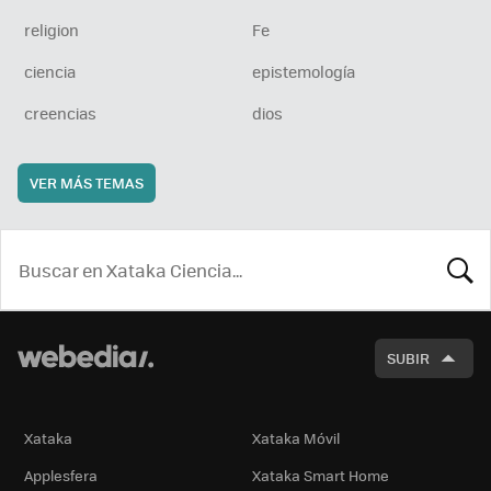
religion
Fe
ciencia
epistemología
creencias
dios
VER MÁS TEMAS
BUSCA
SUBIR
Xataka
Xataka Móvil
Applesfera
Xataka Smart Home