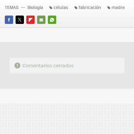
TEMAS
Biología
células
fabricación
madre
FACEBOOK
TWITTER
FLIPBOARD
E-
WHATSAPP
MAIL
Comentarios cerrados