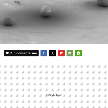
Sin comentarios
FACEBOOK
TWITTER
FLIPBOARD
E-
WHATSAPP
MAIL