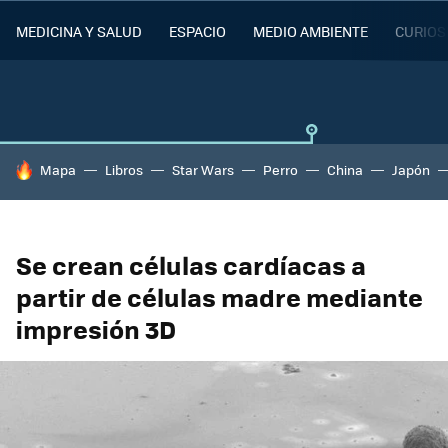
MEDICINA Y SALUD
ESPACIO
MEDIO AMBIENTE
CURIOS
HOY SE HABLA DE
Mapa
Libros
Star Wars
Perro
China
Japón
Se crean células cardíacas a
partir de células madre mediante
impresión 3D