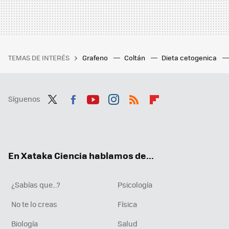
TEMAS DE INTERÉS
Grafeno
Coltán
Dieta cetogenica
Síguenos
Twit
Fac
You
Inst
RSS
Flip
ter
ebo
tub
agr
boa
ok
e
am
rd
En Xataka Ciencia hablamos de...
¿Sabías que...?
Psicología
No te lo creas
Física
Biología
Salud