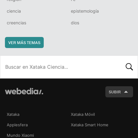
ciencia
epistemología
creencias
dios
VER MÁS TEMAS
BUSCA
SUBIR
Xataka
Xataka Móvil
Applesfera
Xataka Smart Home
Mundo Xiaomi