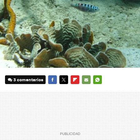
3 comentarios
FACEBOOK
TWITTER
FLIPBOARD
E-
WHATSAPP
MAIL