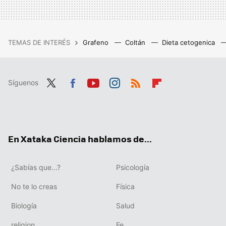
TEMAS DE INTERÉS
Grafeno
Coltán
Dieta cetogenica
Síguenos
Twit
Fac
You
Inst
RSS
Flip
ter
ebo
tub
agr
boa
ok
e
am
rd
En Xataka Ciencia hablamos de...
¿Sabías que...?
Psicología
No te lo creas
Física
Biología
Salud
religion
Fe