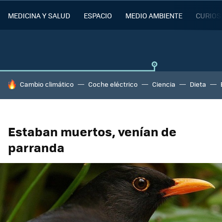
MEDICINA Y SALUD
ESPACIO
MEDIO AMBIENTE
CURIOS
HOY SE HABLA DE
Cambio climático
Coche eléctrico
Ciencia
Dieta
Estaban muertos, venían de
parranda