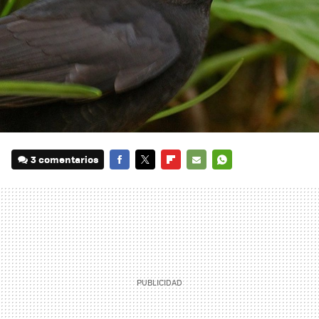
3 comentarios
FACEBOOK
TWITTER
FLIPBOARD
E-
WHATSAPP
MAIL