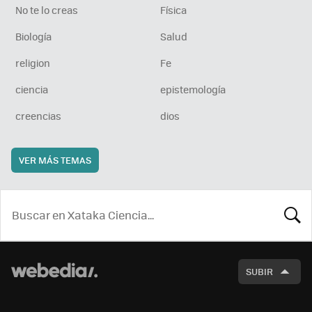
No te lo creas
Física
Biología
Salud
religion
Fe
ciencia
epistemología
creencias
dios
VER MÁS TEMAS
BUSCA
SUBIR