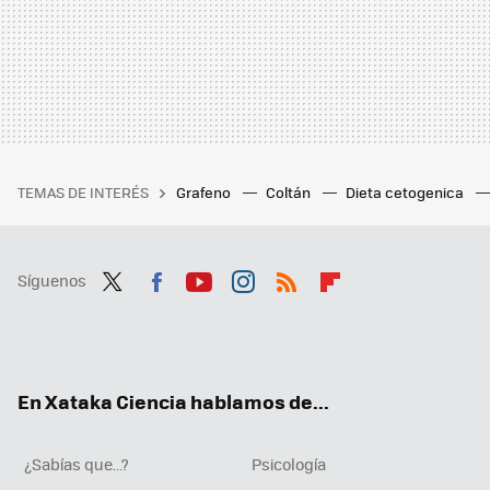
TEMAS DE INTERÉS
Grafeno
Coltán
Dieta cetogenica
Síguenos
Twit
Fac
You
Inst
RSS
Flip
ter
ebo
tub
agr
boa
ok
e
am
rd
En Xataka Ciencia hablamos de...
¿Sabías que...?
Psicología