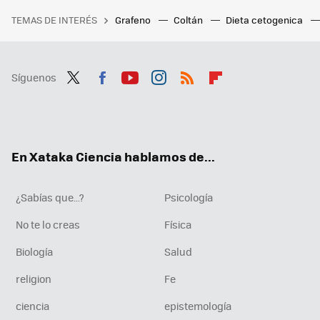
TEMAS DE INTERÉS
Grafeno
Coltán
Dieta cetogenica
Síguenos
Twit
Fac
You
Inst
RSS
Flip
ter
ebo
tub
agr
boa
ok
e
am
rd
En Xataka Ciencia hablamos de...
¿Sabías que...?
Psicología
No te lo creas
Física
Biología
Salud
religion
Fe
ciencia
epistemología