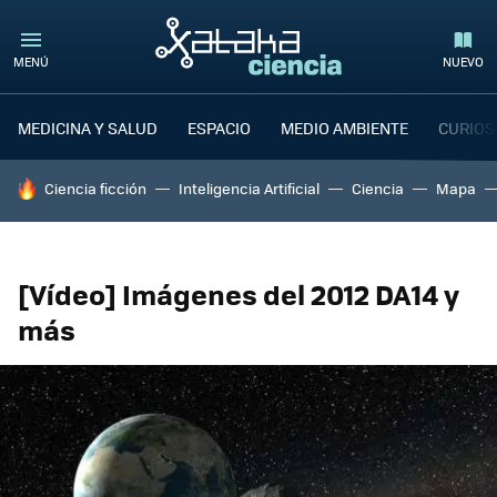
MENÚ
NUEVO
MEDICINA Y SALUD
ESPACIO
MEDIO AMBIENTE
CURIOS
HOY SE HABLA DE
Ciencia ficción
Inteligencia Artificial
Ciencia
Mapa
[Vídeo] Imágenes del 2012 DA14 y
más