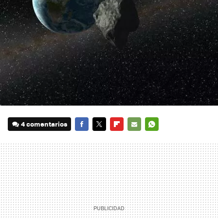
4 comentarios
FACEBOOK
TWITTER
FLIPBOARD
E-
WHATSAPP
MAIL