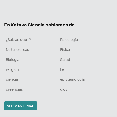
Twit
Fac
You
Inst
RSS
Flip
ter
ebo
tub
agr
boa
ok
e
am
rd
En Xataka Ciencia hablamos de...
¿Sabías que...?
Psicología
No te lo creas
Física
Biología
Salud
religion
Fe
ciencia
epistemología
creencias
dios
VER MÁS TEMAS