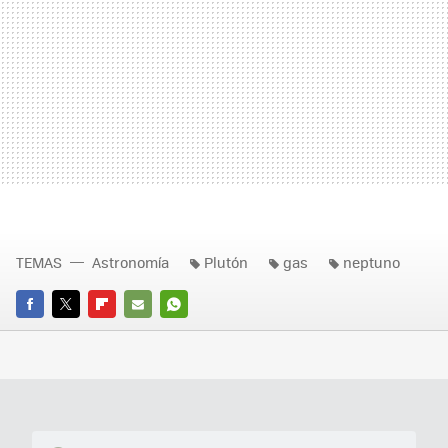
TEMAS
Astronomía
Plutón
gas
neptuno
FACEBOOK
TWITTER
FLIPBOARD
E-
WHATSAPP
MAIL