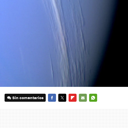
Sin comentarios
FACEBOOK
TWITTER
FLIPBOARD
E-
WHATSAPP
MAIL