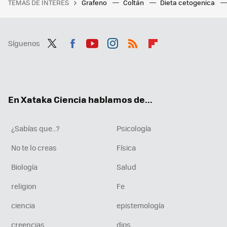
TEMAS DE INTERÉS
Grafeno
Coltán
Dieta cetogenica
Síguenos
Twit
Fac
You
Inst
RSS
Flip
ter
ebo
tub
agr
boa
ok
e
am
rd
En Xataka Ciencia hablamos de...
¿Sabías que...?
Psicología
No te lo creas
Física
Biología
Salud
religion
Fe
ciencia
epistemología
creencias
dios