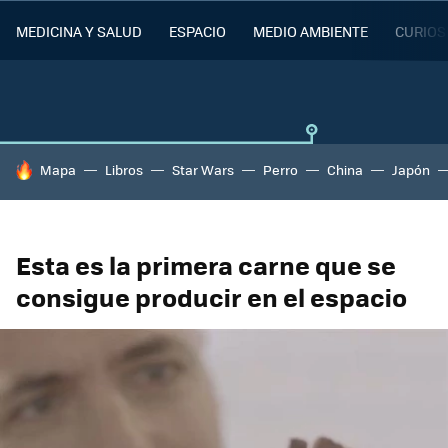
MEDICINA Y SALUD
ESPACIO
MEDIO AMBIENTE
CURIOS
HOY SE HABLA DE
Mapa
Libros
Star Wars
Perro
China
Japón
Esta es la primera carne que se
consigue producir en el espacio