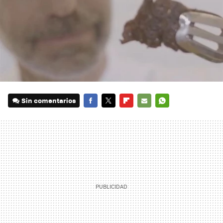
Sin comentarios
FACEBOOK
TWITTER
FLIPBOARD
E-
WHATSAPP
MAIL