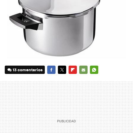
13 comentarios
FACEBOOK
TWITTER
FLIPBOARD
E-
WHATSAPP
MAIL