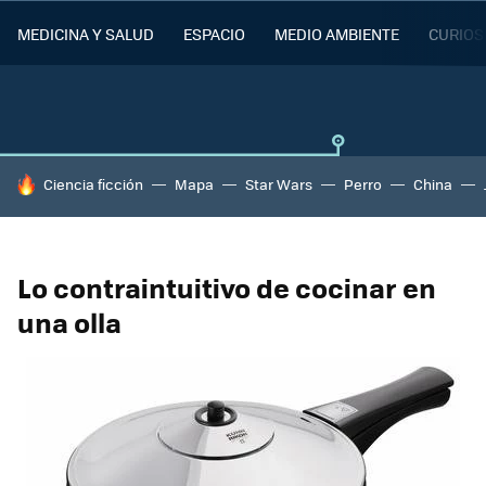
MEDICINA Y SALUD
ESPACIO
MEDIO AMBIENTE
CURIOS
HOY SE HABLA DE
Ciencia ficción
Mapa
Star Wars
Perro
China
Lo contraintuitivo de cocinar en
una olla