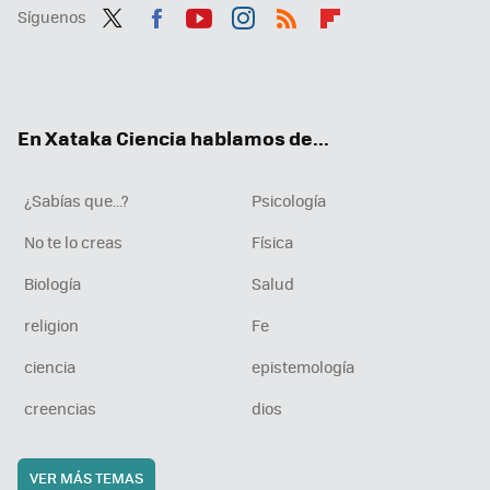
Síguenos
Twit
Fac
You
Inst
RSS
Flip
ter
ebo
tub
agr
boa
ok
e
am
rd
En Xataka Ciencia hablamos de...
¿Sabías que...?
Psicología
No te lo creas
Física
Biología
Salud
religion
Fe
ciencia
epistemología
creencias
dios
VER MÁS TEMAS