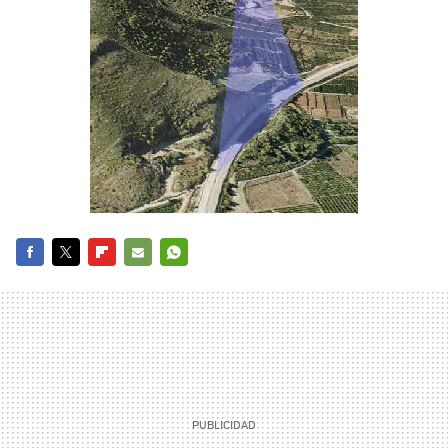
FACEBOOK
TWITTER
FLIPBOARD
E-
WHATSAPP
MAIL