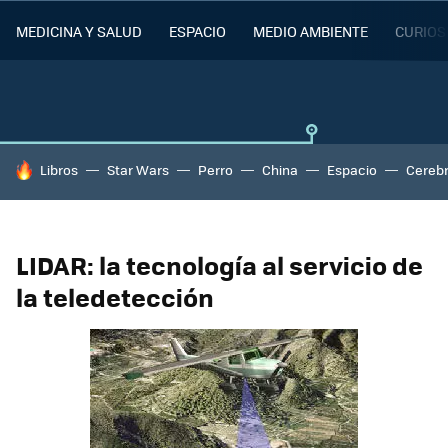
MEDICINA Y SALUD
ESPACIO
MEDIO AMBIENTE
CURIOS
HOY SE HABLA DE
Libros
Star Wars
Perro
China
Espacio
Cereb
LIDAR: la tecnología al servicio de
la teledetección