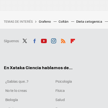
TEMAS DE INTERÉS
Grafeno
Coltán
Dieta cetogenica
Síguenos
Twit
Fac
You
Inst
RSS
Flip
ter
ebo
tub
agr
boa
ok
e
am
rd
En Xataka Ciencia hablamos de...
¿Sabías que...?
Psicología
No te lo creas
Física
Biología
Salud