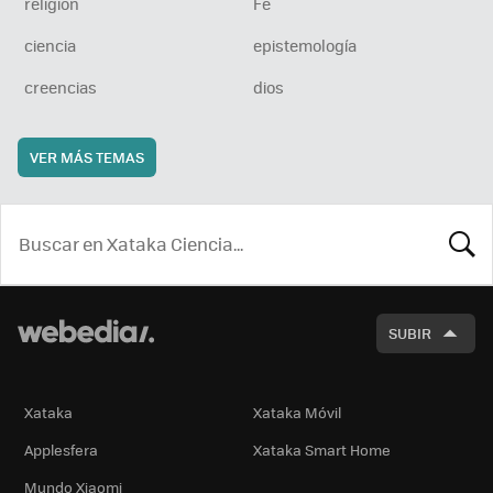
religion
Fe
ciencia
epistemología
creencias
dios
VER MÁS TEMAS
BUSCA
SUBIR
Xataka
Xataka Móvil
Applesfera
Xataka Smart Home
Mundo Xiaomi