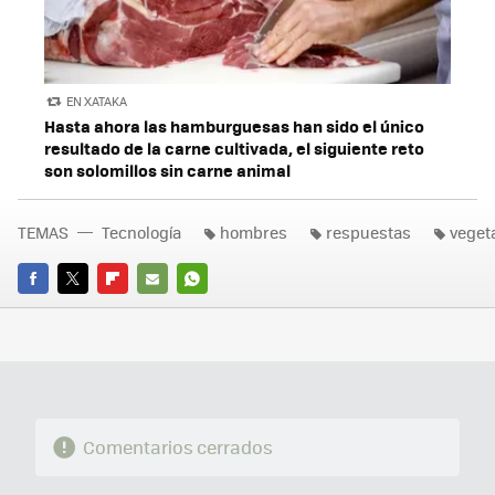
EN XATAKA
Hasta ahora las hamburguesas han sido el único
resultado de la carne cultivada, el siguiente reto
son solomillos sin carne animal
TEMAS
Tecnología
hombres
respuestas
veget
FACEBOOK
TWITTER
FLIPBOARD
E-
WHATSAPP
MAIL
Comentarios cerrados