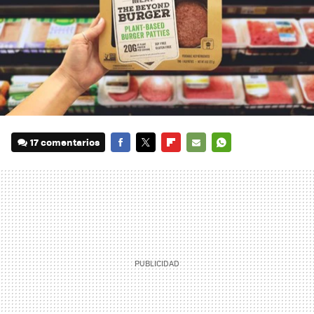
17 comentarios
FACEBOOK
TWITTER
FLIPBOARD
E-
WHATSAPP
MAIL