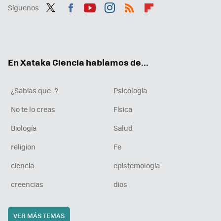
Síguenos
Twit
Fac
You
Inst
RSS
Flip
ter
ebo
tub
agr
boa
ok
e
am
rd
En Xataka Ciencia hablamos de...
¿Sabías que...?
Psicología
No te lo creas
Física
Biología
Salud
religion
Fe
ciencia
epistemología
creencias
dios
VER MÁS TEMAS